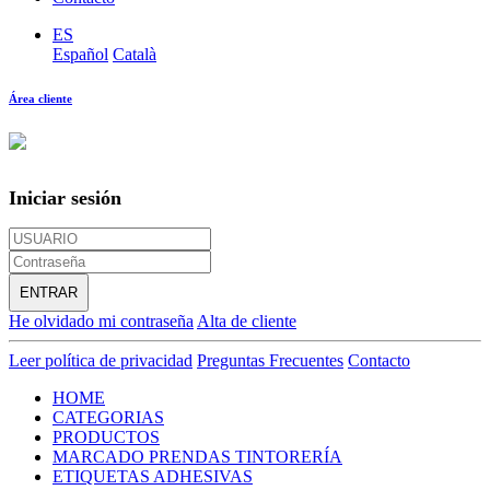
ES
Español
Català
Área cliente
Iniciar sesión
ENTRAR
He olvidado mi contraseña
Alta de cliente
Leer política de privacidad
Preguntas Frecuentes
Contacto
HOME
CATEGORIAS
PRODUCTOS
MARCADO PRENDAS TINTORERÍA
ETIQUETAS ADHESIVAS