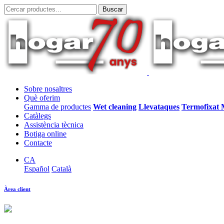
Sobre nosaltres
Què oferim
Gamma de productes
Wet cleaning
Llevataques
Termofixat 
Catàlegs
Assistència tècnica
Botiga online
Contacte
CA
Español
Català
Àrea client