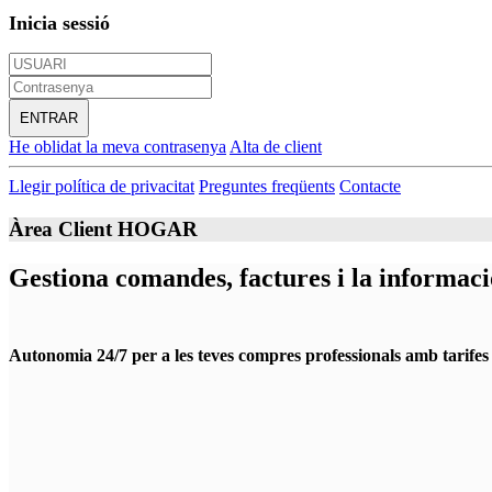
Inicia sessió
ENTRAR
He oblidat la meva contrasenya
Alta de client
Llegir política de privacitat
Preguntes freqüents
Contacte
Àrea Client HOGAR
Gestiona comandes, factures i la informació
Autonomia 24/7 per a les teves compres professionals amb
tarife