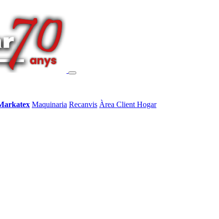
Markatex
Maquinaria
Recanvis
Àrea Client Hogar