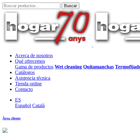
Acerca de nosotros
Qué ofrecemos
Gama de productos
Wet cleaning
Quitamanchas
Termofijad
Catálogos
Asistencia técnica
Tienda online
Contacto
ES
Español
Català
Área cliente