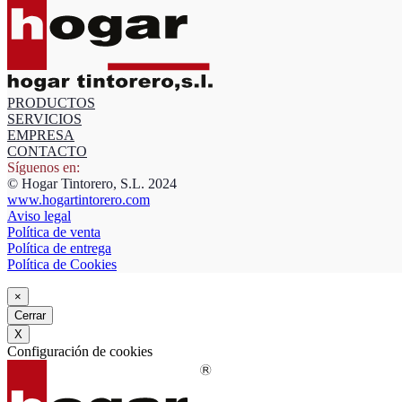
PRODUCTOS
SERVICIOS
EMPRESA
CONTACTO
Síguenos en:
© Hogar Tintorero, S.L. 2024
www.hogartintorero.com
Aviso legal
Política de venta
Política de entrega
Política de Cookies
×
Cerrar
X
Configuración de cookies