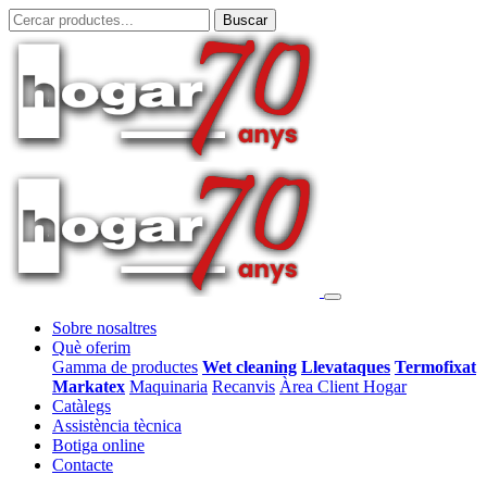
Sobre nosaltres
Què oferim
Gamma de productes
Wet cleaning
Llevataques
Termofixat
Markatex
Maquinaria
Recanvis
Àrea Client Hogar
Catàlegs
Assistència tècnica
Botiga online
Contacte