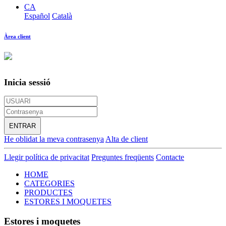
CA
Español
Català
Àrea client
Inicia sessió
ENTRAR
He oblidat la meva contrasenya
Alta de client
Llegir política de privacitat
Preguntes freqüents
Contacte
HOME
CATEGORIES
PRODUCTES
ESTORES I MOQUETES
Estores i moquetes