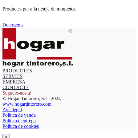
Productes per a la neteja de moquetes.
Detergents
PRODUCTES
SERVEIS
EMPRESA
CONTACTE
Segueix-nos a:
© Hogar Tintorero, S.L. 2024
www.hogartintorero.com
Avís legal
Política de venda
Política d'entrega
Política de cookies
×